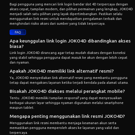
Bagi pengguna yang mencari link login bandar slot 4D terpercaya dengan
akses cepat, tampilan modern, dan pilihan permainan yang lengkap, JOKO4D
menjadi salah satu pilihan yang layak dipertimbangkan. Pastikan selalu
menggunakan link resmi untuk mendapatkan pengalaman terbaik dan
menghindari risiko akses dari sumber yang tidak terpercaya.
FAQ
Apa keunggulan link login JOKO4D dibandingkan akses
biasa?
Link login JOKO4D dirancang agar tetap mudah diakses dengan koneksi
yang stabil sehingga pengguna dapat masuk ke akun dengan lebih cepat
dan nyaman.
Apakah JOKO4D memiliki link alternatif resmi?
Ya, JOKO4D menyediakan link alternatif resmi yang membantu pengguna
tetap dapat mengakses layanan ketika terjadi kendala pada alamat utama.
Bisakah JOKO4D diakses melalui perangkat mobile?
Tentu. JOKO4D memiliki tampilan responsif yang dapat menyesuaikan
berbagai ukuran layar sehingga nyaman digunakan melalui smartphone
maupun tablet.
Mengapa penting menggunakan link resmi JOKO4D?
Menggunakan link resmi membantu menjaga keamanan akun serta
memastikan pengguna memperoleh akses ke layanan yang valid dan
terpercaya.