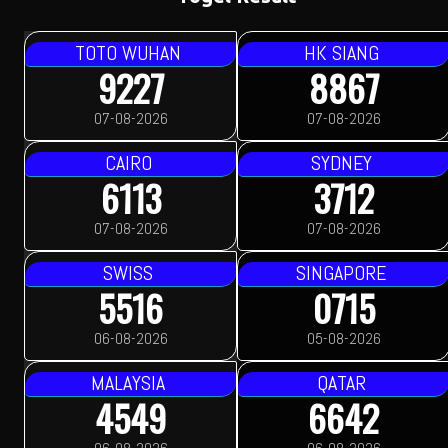
TOTO WUHAN
HK SIANG
9227
8867
07-08-2026
07-08-2026
CAIRO
SYDNEY
6113
3712
07-08-2026
07-08-2026
SWISS
SINGAPORE
5516
0715
06-08-2026
05-08-2026
MALAYSIA
QATAR
4549
6642