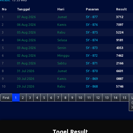
Result:
13:55 WIB
No
Tanggal
Hari
Pasaran
Result
1
07 Aug 2026
Jumat
SY - 877
3712
2
06 Aug 2026
Kamis
SY - 876
7097
3
05 Aug 2026
Rabu
SY - 875
5224
4
04 Aug 2026
Selasa
SY - 874
9181
5
03 Aug 2026
Senin
SY - 873
4353
6
02 Aug 2026
Minggu
SY - 872
7462
7
01 Aug 2026
Sabtu
SY - 871
2166
8
31 Jul 2026
Jumat
SY - 870
6601
9
30 Jul 2026
Kamis
SY - 869
0887
10
29 Jul 2026
Rabu
SY - 868
5746
First
1
2
3
4
5
6
7
8
9
10
11
12
13
14
15
(
)
Togel Result