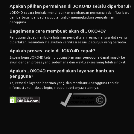
Apakah pilihan permainan di JOKO4D selalu diperbarui?
JOKO4D secara berkala menghadirkan pembaruan permainan dan fitur baru
dari berbagai penyedia populer untuk meningkatkan pengalaman
pengguna.
Bagaimana cara membuat akun di JOKO4D?
Pengguna dapat membuka halaman pendaftaran resmi, mengisi data yang
diperlukan, kemudian melakukan verifikasi sesuai petunjuk yang tersedia.
Apakah proses login di JOKO4D cepat?
Sistem login JOKO4D telah dioptimalkan agar pengguna dapat masuk ke
akun dengan proses yang sederhana dan waktu akses yang lebih singkat.
Apakah JOKO4D menyediakan layanan bantuan
pengguna?
Ya, tersedia layanan bantuan yang siap membantu pengguna terkait
informasi akun, akses login, maupun pertanyaan lainnya.