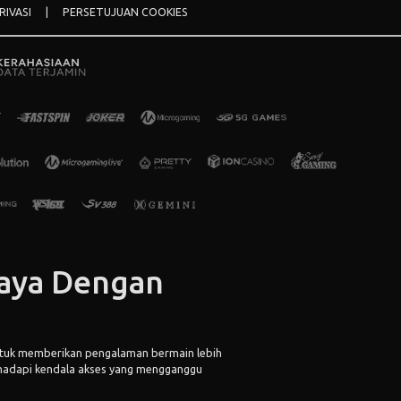
RIVASI
|
PERSETUJUAN COOKIES
caya Dengan
ntuk memberikan pengalaman bermain lebih
ghadapi kendala akses yang mengganggu