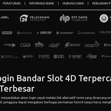
PERATURAN
|
INFORMASI BANK
|
HUBUNGI KAMI
|
KEBIJAKAN P
ogin Bandar Slot 4D Terper
Terbesar
g menyediakan akses login cepat melalui
link alternatif
resmi yang dirancang u
sif, pengguna dapat mengakses berbagai permainan favorit tanpa harus men