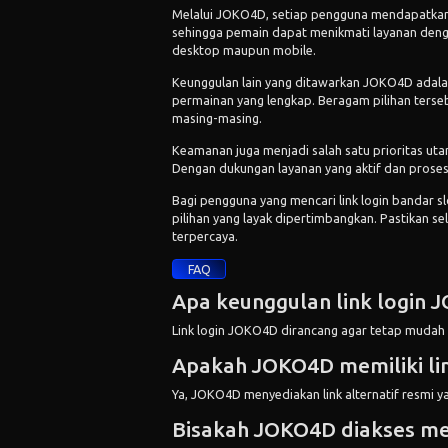
Melalui JOKO4D, setiap pengguna mendapatkan k
sehingga pemain dapat menikmati layanan dengan
desktop maupun mobile.
Keunggulan lain yang ditawarkan JOKO4D adalah 
permainan yang lengkap. Beragam pilihan ters
masing-masing.
Keamanan juga menjadi salah satu prioritas u
Dengan dukungan layanan yang aktif dan proses
Bagi pengguna yang mencari link login bandar 
pilihan yang layak dipertimbangkan. Pastikan s
terpercaya.
FAQ
Apa keunggulan link login 
Link login JOKO4D dirancang agar tetap mudah 
Apakah JOKO4D memiliki link
Ya, JOKO4D menyediakan link alternatif resmi 
Bisakah JOKO4D diakses me