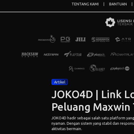
TENTANG KAMI
|
BANTUAN
|
Artikel
JOKO4D | Link L
Peluang Maxwin 
JOKO4D
hadir sebagai salah satu platform yan
nyaman. Dengan sistem yang stabil dan respon
aktivitas bermain.