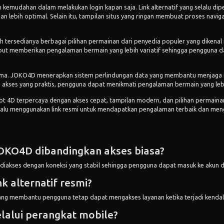
emudahan dalam melakukan login kapan saja. Link alternatif yang selalu di
 lebih optimal. Selain itu, tampilan situs yang ringan membuat proses naviga
tersedianya berbagai pilihan permainan dari penyedia populer yang dikenal me
ebut memberikan pengalaman bermain yang lebih variatif sehingga pengguna 
tama. JOKO4D menerapkan sistem perlindungan data yang membantu menjaga 
 akses yang praktis, pengguna dapat menikmati pengalaman bermain yang leb
slot 4D terpercaya dengan akses cepat, tampilan modern, dan pilihan permain
elalu menggunakan link resmi untuk mendapatkan pengalaman terbaik dan mengh
JOKO4D dibandingkan akses biasa?
diakses dengan koneksi yang stabil sehingga pengguna dapat masuk ke akun 
 alternatif resmi?
yang membantu pengguna tetap dapat mengakses layanan ketika terjadi kenda
lalui perangkat mobile?