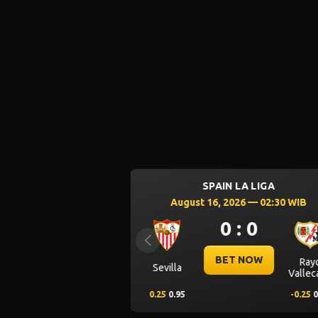
8/8/20
UEFA CHAMPIONS LEAGUE QUALIF
August 12, 2026 — 01:30 WIB
0 : 0
Previous
BET NOW
SK Sturm
Fener
Graz
-0.5
0.95
0.5
0