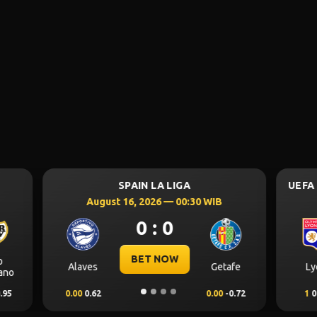
26
8/8/2026
8/8/2026
8/8/2026
7/8/2026
7
IERS
UEFA CHAMPIONS LEAGUE QUALIFIERS
UEF
August 12, 2026 — 01:15 WIB
0 : 0
BET NOW
Slovan
bahce
Mjallby
Bodo
Bratislava
.87
0.5
0.83
-0.5
0.99
0.7