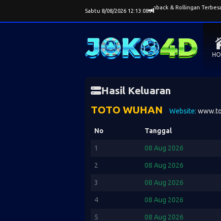
Bonus Cashback & Rollingan Terbesar Peri
Sabtu 8/08/2026 12:13:09
HO
Hasil Keluaran
TOTO WUHAN
Website:
www.to
No
Tanggal
1
08 Aug 2026
2
08 Aug 2026
3
08 Aug 2026
4
08 Aug 2026
5
08 Aug 2026