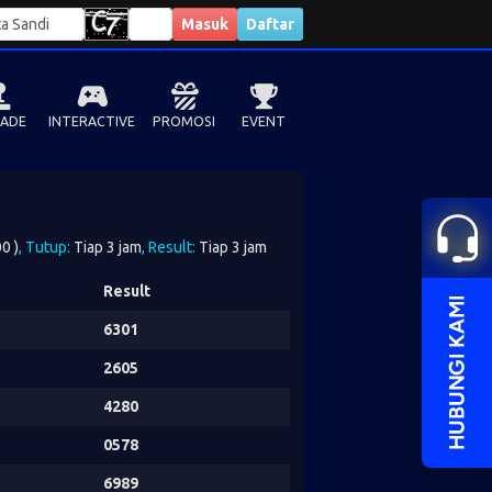
onus Cashback & Rollingan Terbesar Periode 25 Juni - 28 Juni 2026 Telah Dibagik
Masuk
Daftar
ADE
INTERACTIVE
PROMOSI
EVENT
00 )
, Tutup:
Tiap 3 jam
, Result:
Tiap 3 jam
Result
6301
2605
4280
0578
6989