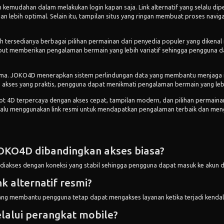
emudahan dalam melakukan login kapan saja. Link alternatif yang selalu di
 lebih optimal. Selain itu, tampilan situs yang ringan membuat proses naviga
tersedianya berbagai pilihan permainan dari penyedia populer yang dikenal me
ebut memberikan pengalaman bermain yang lebih variatif sehingga pengguna 
tama. JOKO4D menerapkan sistem perlindungan data yang membantu menjaga 
 akses yang praktis, pengguna dapat menikmati pengalaman bermain yang leb
slot 4D terpercaya dengan akses cepat, tampilan modern, dan pilihan permain
elalu menggunakan link resmi untuk mendapatkan pengalaman terbaik dan mengh
JOKO4D dibandingkan akses biasa?
diakses dengan koneksi yang stabil sehingga pengguna dapat masuk ke akun 
 alternatif resmi?
yang membantu pengguna tetap dapat mengakses layanan ketika terjadi kenda
lalui perangkat mobile?