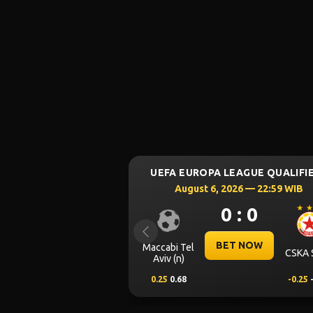
6/8/20
UEFA EUROPA LEAGUE QUALIFI
August 7, 2026 — 02:00 WIB
0 : 0
Previous
BET NOW
Hear
Benfica
Midlo
2.25
0.72
-2.25