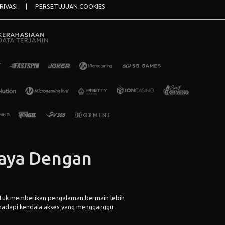
RIVASI
|
PERSETUJUAN COOKIES
caya Dengan
ntuk memberikan pengalaman bermain lebih
ghadapi kendala akses yang mengganggu