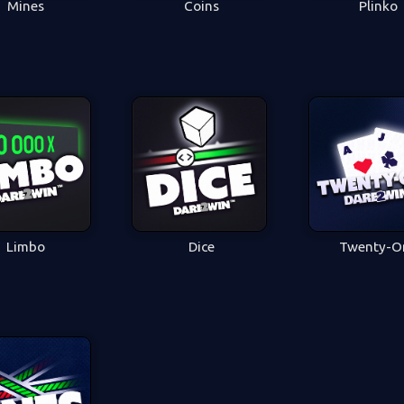
Mines
Coins
Plinko
Limbo
Dice
Twenty-O