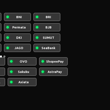
Maybank
Mestika
BluBCA
Superbank
OVO
ShopeePay
Sakuku
AstraPay
l
Axiata